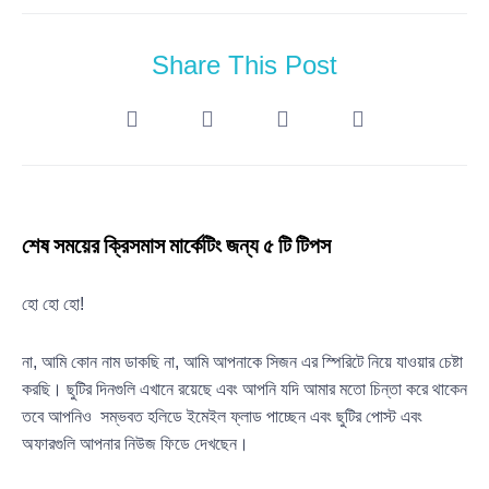
Share This Post
শেষ সময়ের ক্রিসমাস মার্কেটিং জন্য ৫ টি টিপস
হো হো হো!
না, আমি কোন নাম ডাকছি না, আমি আপনাকে সিজন এর স্পিরিটে নিয়ে যাওয়ার চেষ্টা
করছি। ছুটির দিনগুলি এখানে রয়েছে এবং আপনি যদি আমার মতো চিন্তা করে থাকেন
তবে আপনিও সম্ভবত হলিডে ইমেইল ফ্লাড পাচ্ছেন এবং ছুটির পোস্ট এবং
অফারগুলি আপনার নিউজ ফিডে দেখছেন।