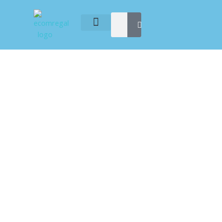
Skip
to
Search
content
Success Story
Hall of Glory