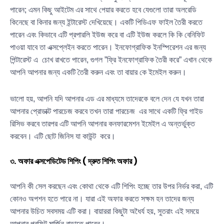
পারেন; এমন কিছু আইটেম এর সাথে পেয়ার করতে হবে যেগুলো তারা অলরেডি
কিনেছে বা কিনার জন্য ইন্টারেস্ট দেখিয়েছে। একটি পিডিএফ ফাইল তৈরী করতে
পারেন এবং কিভাবে এটি প্রপারলি ইউজ করে বা এটি ইউজ করলে কি কি বেনিফিট
পাওয়া যাবে তা এক্সপ্লেইন করতে পারেন। ইনফোগ্রাফিক ইনস্পিরেশন এর জন্য
পিন্টারেস্ট এ চোখ রাখতে পারেন, গুগল ”ফ্রি ইনফোগ্রাফিক তৈরী করে” এখান থেকে
আপনি আপনার জন্য একটি তৈরী করুন এবং তা বায়ার কে ইমেইল করুন।
ভালো হয়, আপনি যদি আপনার এড এর মাধ্যমে তাদেরকে বলে দেন যে যখন তারা
আপনার প্রোডাক্ট পারচেজ করবে তখন তারা পারচেজ এর সাথে একটি ফ্রি গাইড
রিসিভ করবে তারপর এটি আপনি আপনার কনফারমেশন ইমেইল এ অন্তর্ভুক্ত
করবেন। এটি ছোট জিনিস যা কাউন্ট করে।
৩. অফার এক্সপেডিটেড শিপিং ( দ্রুত শিপিং অফার )
আপনি কী সেল করছেন এবং কোথা থেকে এটি শিপিং হচ্ছে তার উপর নির্ভর করা, এটি
কোনও অপশন হতে পারে না। যারা এই অফার করতে সক্ষম হন তাদের জন্য
আপনার উচিত সবসময় এটি করা। বায়াররা কিছুটা অধৈর্য হয়, সুতরাং এই সময়ে
আপনার প্রফিট মার্জিন বাড়াতে পারেন।