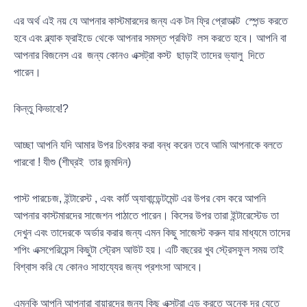
এর অর্থ এই নয় যে আপনার কাস্টমারদের জন্য এক টন ফ্রি প্রোডাক্ট স্পেন্ড করতে
হবে এবং ব্ল্যাক ফ্রাইডে থেকে আপনার সমস্ত প্রফিট লস করতে হবে। আপনি বা
আপনার বিজনেস এর জন্য কোনও এক্সট্রা কস্ট ছাড়াই তাদের ভ্যালু দিতে
পারেন।
কিন্তু কিভাবে!?
আচ্ছা আপনি যদি আমার উপর চিৎকার করা বন্ধ করেন তবে আমি আপনাকে বলতে
পারবো ! যীশু (শীঘ্রই তার জন্মদিন)
পাস্ট পারচেজ, ইন্টারেস্ট , এবং কার্ট অ্যাবান্ডেন্টমেন্ট এর উপর বেস করে আপনি
আপনার কাস্টমারদের সাজেশন পাঠাতে পারেন। কিসের উপর তারা ইন্টারেস্টেড তা
দেখুন এবং তাদেরকে অর্ডার করার জন্য এমন কিছু সাজেস্ট করুন যার মাধ্যমে তাদের
শপিং এক্সপেরিয়েন্স কিছুটা স্ট্রেস আউট হয়। এটি বছরের খুব স্ট্রেসফুল সময় তাই
বিশ্বাস করি যে কোনও সাহায্যের জন্য প্রশংসা আসবে।
এমনকি আপনি আপনারা বায়ারদের জন্য কিছু এক্সট্রা এড করতে অনেক দূর যেতে