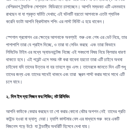
বেশিরভাগ ট্র্যাফিক সোশ্যাল মিডিয়াতে চালাচ্ছেন। আপনি সম্ভবত এটি এমনভাবে
রাখছেন না যা প্রকৃত ঘাটতি দেখায়; এই ঘটনাটি হয়তো আপনাকে এতটা প্যানিক
করেনি যতটা আপনি ক্রিস্টমাস শপিং এর লাস্ট মিনিট এ হয়ে থাকেন।
স্পেশাল প্রমোশন এর ক্ষেত্রে আপনাকে অবশ্যই শুরু এবং শেষ এর ডেট নিয়ে, তার
পাশাপাশি তারা যে প্রাইস দিচ্ছে, ও তারা যা সেভিং করছে এবং তারা কিভাবে
লিমিটেড টাইম এর মধ্যে অ্যাডভান্টেজ নিচ্ছে এই সবগুলো বিষয় নিয়ে ক্লিয়ার ধারণা
থাকতে হবে। এই পয়েন্ট এসে সময় নষ্ট করা যাবেনা হয়তো তারা এটি চাইবে অথবা
চাইবেনা যদি তাদের উত্তর না হয় তাহলে মুভ এলং। তাদেরকে জানতে দিন এটি শুধু
তাদের জন্য এবং তাদের সাথেই থাকবে এবং তারা স্ক্রল পাস্ট করার সাথে সাথে এটি
চলে যাবে।
২. দিস ইস দ্যা সিজন ফর গিভিং; নট রিসিভিং
আপনি কাউকে কেয়ার করছেন তা শো করার কোনো বেটার অপশন নেই তাদের প্রতি
কাইন্ড হওয়া বা ভ্যালু দেয়া। হ্যাপি কাস্টমার বেস এর মাধ্যমে শুরু করে একটি
বিজনেস গড়ে উঠে যা ইন্ডাষ্ট্রি অথরিটি হিসেবে দেখা যায়।