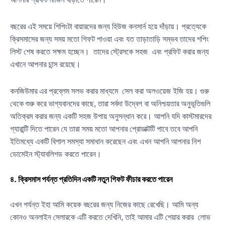
বছরের এই সময়ে শিপিংটা বায়ারদের জন্য হিউজ কনসার্ন হয়ে দাঁড়ায়। প্রত্যেকে
ক্রিসমাসের জন্য সময় মতো গিফট পাওয়া এবং যত তাড়াতাড়ি সম্ভব তাদের শপিং
লিস্ট শেষ করতে সক্ষম হচ্ছেন। তাদের স্ট্রেসকে সহজ এবং প্রফিট করার জন্য
এখানে আপনার চান্স রয়েছে।
কনজিউমার এর প্রব্লেম সলভ করার মাধ্যমে সেল করা অলওয়েজ ইজি হয়। গুরু
থেকে শুরু করে ভাগ্যবানদের কাছে, তারা সর্বদা উদ্বেগ বা অনিশ্চয়তার অনুভূতিগুলি
অতিক্রম করার জন্য একটি সহজ উপায় অনুসন্ধান করে। আপনি যদি কাস্টমারদের
গ্যারান্টি দিতে পারেন যে তারা সময় মতো আপনার প্রোডাক্টটি পাবে তবে আপনি
ইতিমধ্যে একটি বিশাল সমস্যা সমাধান করেছেন এবং এখন আপনি আপনার নিশ
ডোমেইন স্ট্যাবলিশড করতে পারেন।
৪. ক্রিসমাস পর্যন্ত প্রতিদিন একটি নতুন গিফট ফীচার করতে পারেন
এখন পর্যন্ত
ইহা আমি কয়েক বছরের জন্য নিজের কাছে রেখেছি। আমি অন্য
কোনও অনলাইন সেলারকে এটি করতে দেখিনি, তাই আমার এটি শেয়ার করার লোভ