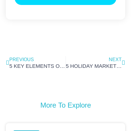
Prev
Nex
PREVIOUS
NEXT
5 KEY ELEMENTS OF A GOOD PRICING STRATEGY
5 HOLIDAY MARKETING TACTICS TO END THE YEAR ON A HIGH NOTE
More To Explore