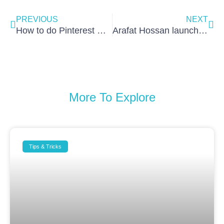
PREVIOUS
NEXT
How to do Pinterest Marketing
Arafat Hossan launched his campaign and started getting sales
More To Explore
Tips & Tricks