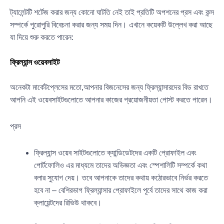
ট্যালেন্টটি শর্টেজ করার জন্য কোনো ঘাটতি নেই তাই প্রতিটি অপশনের প্রস এবং কন্স
সম্পর্কে পুরোপুরি বিবেচনা করার জন্য সময় দিন। এখানে কয়েকটি উল্লেখ করা আছে
যা দিয়ে শুরু করতে পারেন:
ফ্রিল্যান্স ওয়েবসাইট
অনেকটা মার্কেটপ্লেসের মতো,আপনার বিজনেসের জন্য ফ্রিল্যান্সারদের বিড রাখতে
আপনি এই ওয়েবসাইটগুলোতে আপনার কাজের প্রয়োজনীয়তা পোস্ট করতে পারেন।
প্রস
ফ্রিল্যান্স ওয়েব সাইটগুলোতে ক্যান্ডিডেটদের একটি প্রোফাইল এবং
পোর্টফোলিও এর মাধ্যমে তাদের অভিজ্ঞতা এবং স্পেশালিটি সম্পর্কে কথা
বলার সুযোগ দেয়। তবে আপনাকে তাদের কথায় কঠোরভাবে নির্ভর করতে
হবে না – বেশিরভাগ ফ্রিল্যান্সার প্রোফাইলে পূর্বে তাদের সাথে কাজ করা
ক্লায়েন্টদের রিভিউ থাকবে।