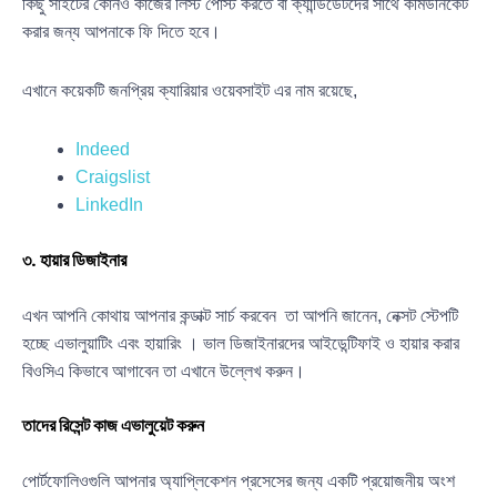
কিছু সাইটের কোনও কাজের লিস্ট পোস্ট করতে বা ক্যান্ডিডেটদের সাথে কমিউনিকেট
করার জন্য আপনাকে ফি দিতে হবে।
এখানে কয়েকটি জনপ্রিয় ক্যারিয়ার ওয়েবসাইট এর নাম রয়েছে,
Indeed
Craigslist
LinkedIn
৩. হায়ার ডিজাইনার
এখন আপনি কোথায় আপনার কন্ডাক্ট সার্চ করবেন তা আপনি জানেন, নেক্সট স্টেপটি
হচ্ছে এভালুয়াটিং এবং হায়ারিং । ভাল ডিজাইনারদের আইডেন্টিফাই ও হায়ার করার
বিওসিএ কিভাবে আগাবেন তা এখানে উল্লেখ করুন।
তাদের রিসেন্ট কাজ এভালুয়েট করুন
পোর্টফোলিওগুলি আপনার অ্যাপ্লিকেশন প্রসেসের জন্য একটি প্রয়োজনীয় অংশ