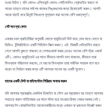
হওয়া উচিত। যদি কোনও এপ্লিকেন্ট কোনও পোর্টফোলিও প্রোভাইড করতে না
পারেন তাহলে তাদের সর্বশেষ কাজের লিঙ্কগুলোর জন্য রিকোয়েস্ট করুন। আপনি
আরো যাচাই করে রিসেন্ট পিচগুলো মূল্যায়ন করা অনেক বেশি গুরুত্বপূর্ণ।
গেট অন দ্যা ফোন
একবার যখন ক্রাইটেরিয়া অনুযায়ী কোনো ক্যান্ডিডেট ফিট করে ,তার সাথে ফোনে বা
ভিডিও ইন্টারভিউতে একটি শিডিউল ফিক্স করুন। এই বিষয়টি মেইনটেইন করতে
গেলে আপনি বুজতে পারবেন যে পেপারওয়ার্ক করার চেয়েও অনেক বেশি স্ট্রং ওয়ার্ক
এটি। কোনও ক্যান্ডিডেট এর সাথে কীভাবে আপনি ভাল থাকবেন, কীভাবে তারা
ফিডব্যাক পরিচালনা করবেন, যে ধরণের ফিডব্যাক তারা সর্বাধিক সহায়ক বলে মনে
করেন তা নির্ধারণ করার জন্য এটি আপনার অনেক বড় একটি সুযোগ।
তাদের একটি টেস্ট বা মাইলস্টোন পিরিয়ড অফার করুন
যদি আপনার প্রজেক্টের একাধিক ডিজাইন বা স্টেপ এর প্রয়োজন হয় তাহলে আপনার
সবচেয়ে খারাপ নাইটমেয়ার এর সাথে স্টাক হয়ে যাওয়ার রিস্ক নেয়ার দরকার নেই।
আপনার টপ কোয়ালিফাইড আবেদনকারীদের মধ্যে একজন বা দুজনকে সিলেক্ট করুন