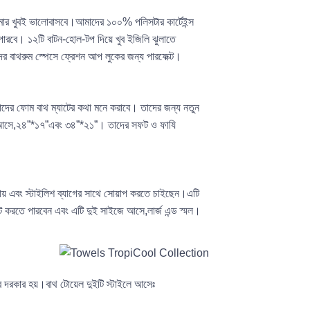
্টমার খুবই ভালোবাসবে।আমাদের ১০০% পলিসটার কার্টেইন্স
রবে। ১২টি বাটন-হোল-টপ দিয়ে খুব ইজিলি ঝুলাতে
দের বাথরুম স্পেসে ফ্রেশন আপ লুকের জন্য পারফেক্ট।
াদের ফোম বাথ ম্যাটের কথা মনে করাবে। তাদের জন্য নতুন
সাইজে আসে,২৪”*১৭”এবং ৩৪”*২১”। তাদের সফট ও ফাযি
বেড়ায় এবং স্টাইলিশ ব্যাগের সাথে সোয়াপ করতে চাইছেন।এটি
্ট করতে পারবেন এবং এটি দুই সাইজে আসে,লার্জ এন্ড স্মল।
র দরকার হয়।বাথ টোয়েল দুইটি স্টাইলে আসেঃ