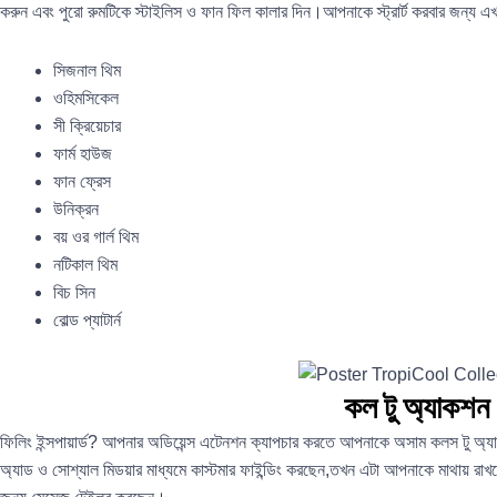
করুন এবং পুরো রুমটিকে স্টাইলিস ও ফান ফিল কালার দিন।আপনাকে স্ট্রার্ট করবার জন্য এ
সিজনাল থিম
ওহিমসিকেল
সী ক্রিয়েচার
ফার্ম হাউজ
ফান ফ্রেস
উনিক্রন
বয় ওর গার্ল থিম
নটিকাল থিম
বিচ সিন
বোল্ড প্যাটার্ন
কল টু অ্যাকশন
ফিলিং ইন্সপায়ার্ড? আপনার অডিয়েন্স এটেনশন ক্যাপচার করতে আপনাকে অসাম কলস টু অ
অ্যাড ও সোশ্যাল মিডয়ার মাধ্যমে কাস্টমার ফাইন্ডিং করছেন,তখন এটা আপনাকে মাথায় র