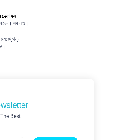
 দেয়া হল
ে পারেন। শপ নাও।
থরুমকে{থিম}
জই।
wsletter
 The Best