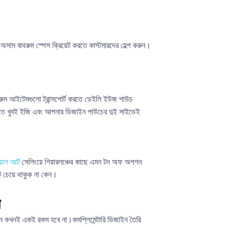
অসাম বাথরুম স্পেস ক্রিয়েট করতে কাস্টমারদের হেল্প করুন।
াথরুম আইটেমগুলো ট্রান্সপোর্ট করতে ডেইলি ইউজ পাউচ
করতে খুবই ইজি এবং আপনার ডিজাইন পাউচের দুই সাইডেই
়াল আর্ট
সেলিংয়ে গিয়ারলঞ্চের কাছে এমন টন অফ অপশন
 চেয়ে থাকুক না কেন।
া
ন কখনই একই রকম হবে না।কমপ্লিমেন্টারি ডিজাইন তৈরি