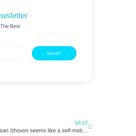
wsletter
 The Best
Send
Next
NEXT
Jahid Hasan Shovon seems like a self-motivated person