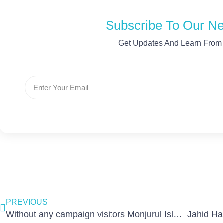
Subscribe To Our Ne
Get Updates And Learn From
Email
Prev
PREVIOUS
Without any campaign visitors Monjurul Islam Rinku got sales