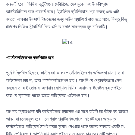
কনভার্ট হবে। ভিডিও কন্টেন্টগুলো স্টোরিজে, ফেসবুকে এবং ইনস্টাগ্রাম
আইজিটিভিতে ভাল পারফর্ম করে। ইউটিউব কন্টিনিউয়াস গ্রো করছে এবং এটি
হয়তো আপনার ইকমার্স বিজনেসের জন্য সঠিক প্ল্যাটফর্ম নাও হতে পারে, কিন্তু কিছু
টাইপের ভিডিও স্ট্র্যাটির্জি নিয়ে এগিয়ে চলাই সাফল্যের মূল চাবিকাঠি।
পার্সোনালাইজেশন ক্রুশিয়াল হবে
পূর্বে উল্লিখিত হিসাবে, কাস্টমাররা আরও পার্সোনালাইজেশন অভিজ্ঞতা চান। তারা
অটোমেশন চায় না, তারা পার্সোনালাইজেশন চায়। আপনি যে প্রোডাক্টগুলো সেল
করছেন তা যাই হোক বা আপনার সোশ্যাল মিডিয়া অ্যাড বা ইমেইল ক্যাম্পেইনে
তারা যে ম্যাসেজ পাচ্ছে তাতে অডিয়েন্সরা এটেনশন চান।
আপনার অ্যাডগুলো যদি কাস্টমাইজড ম্যাসেজ এর সাথে হাইলি টার্গেটেড হয় তাহলে
আরও সাকসেসফুল হবে। সোশ্যাল প্ল্যাটফর্মগুলোতে মার্কেটারদের অত্যন্ত
কাস্টমাইজড অডিয়েন্স টার্গেট করার সুযোগ দেওয়ার পক্ষে তাদের দক্ষতার একটি লং
টাইম পেরিয়েছে। আপনি যদি ক্যাম্পেইনে ভাল করতে চান তবে এটি আপনার