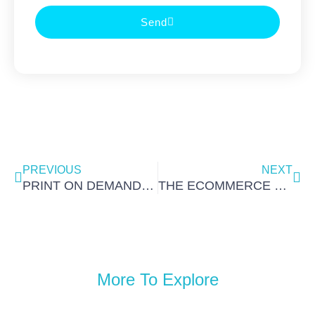
Send
Prev
Nex
PREVIOUS
NEXT
PRINT ON DEMAND VS. DROPSHIPPING: WHAT YOU NEED TO KNOW
THE ECOMMERCE MARKETER’S COMPLETE CALENDAR AND CHECKLIST FOR HOLIDAY PREPAREDNESS
More To Explore