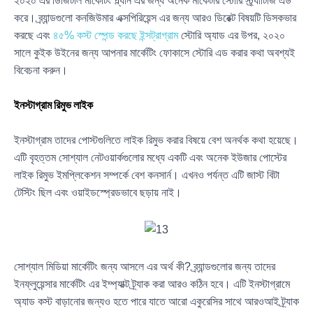
২০২০ এর ডিজিটাল মার্কেটিং প্ল্যান এর জন্য অনেক মার্কেটার স্টোরি স্ট্র্যাটির্জি এড
করে। ব্র্যান্ডগুলো কনজিউমার এক্সপিরিয়েন্স এর জন্য আরও ডিরেক্ট বিষয়টি ডিসকভার
করছে এবং
৪৫% কস্ট স্পেন্ড করছে ইন্সট্রাগ্রাম
স্টোরি অ্যাড এর উপর, ২০২০
সালে কুইক উইনের জন্য আপনার মার্কেটিং ফোকাসে স্টোরি এড করার কথা অবশ্যই
বিবেচনা করুন।
ইনস্টাগ্রাম রিমুভ লাইক
ইনস্টাগ্রাম তাদের পোস্টগুলিতে লাইক রিমুভ করার বিষয়ে বেশ অনর্থক কথা হয়েছে।
এটি বৃহত্তম সোশ্যাল নেটওয়ার্কগুলোর মধ্যে একটি এবং অনেক ইউজার পোস্টের
লাইক রিমুভ ইমপ্লিকেশন সম্পর্কে বেশ কনসার্ন। এখনও পর্যন্ত এটি জাস্ট বিটা
টেস্টিং ছিল এবং ওয়াইডস্প্রেডভাবে ছড়ায় নাই।
সোশ্যাল মিডিয়া মার্কেটিং জন্য আসলে এর অর্থ কী? ব্র্যান্ডগুলোর জন্য তাদের
ইনফ্লুয়েন্সার মার্কেটিং এর ইম্প্যাক্ট ট্র্যাক করা আরও কঠিন হবে। এটি ইনস্টাগ্রামে
অ্যাড কস্ট বাড়ানোর জন্যও হতে পারে যাতে আরো একুরেসির সাথে আরওআই ট্র্যাক