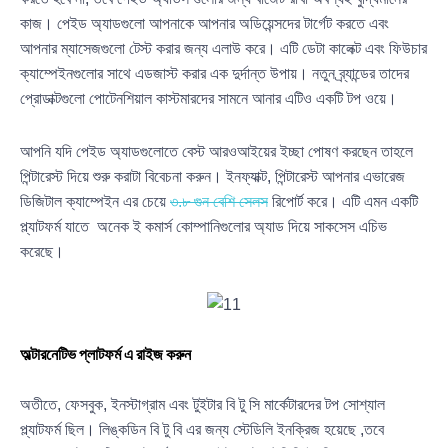
কাজ। পেইড অ্যাডগুলো আপনাকে আপনার অডিয়েন্সদের টার্গেট করতে এবং
আপনার ম্যাসেজগুলো টেস্ট করার জন্য এলাউ করে। এটি ডেটা কালেক্ট এবং ফিউচার
ক্যাম্পেইনগুলোর সাথে এডজাস্ট করার এক দুর্দান্ত উপায়। নতুন ব্র্যান্ডের তাদের
প্রোডাক্টগুলো পোটেনশিয়াল কাস্টমারদের সামনে আনার এটিও একটি টপ ওয়ে।
আপনি যদি পেইড অ্যাডগুলোতে বেস্ট আরওআইয়ের ইচ্ছা পোষণ করছেন তাহলে
পিন্টারেস্ট দিয়ে শুরু করাটা বিবেচনা করুন। ইনফ্যাক্ট, পিন্টারেস্ট আপনার এভারেজ
ডিজিটাল ক্যাম্পেইন এর চেয়ে
৩.৮ গুন বেশি সেলস
রিপোর্ট করে। এটি এমন একটি
প্ল্যাটফর্ম যাতে অনেক ই কমার্স কোম্পানিগুলোর অ্যাড দিয়ে সাকসেস এচিভ
করেছে।
অল্টারনেটিভ প্লাটফর্ম এ রাইজ করুন
অতীতে, ফেসবুক, ইনস্টাগ্রাম এবং টুইটার বি টু সি মার্কেটারদের টপ সোশ্যাল
প্ল্যাটফর্ম ছিল। লিঙ্কডিন বি টু বি এর জন্য স্টেডিলি ইনক্রিজ হয়েছে ,তবে