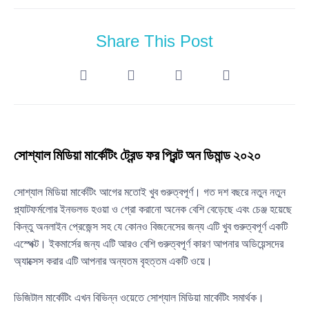
Share This Post
সোশ্যাল মিডিয়া মার্কেটিং ট্রেন্ড ফর প্রিন্ট অন ডিমান্ড ২০২০
সোশ্যাল মিডিয়া মার্কেটিং আগের মতোই খুব গুরুত্বপূর্ণ। গত দশ বছরে নতুন নতুন
প্ল্যাটফর্মলোর ইনভলভ হওয়া ও গ্রো করানো অনেক বেশি বেড়েছে এবং চেঞ্জ হয়েছে
কিন্তু অনলাইন প্রেজেন্স সহ যে কোনও বিজনেসের জন্য এটি খুব গুরুত্বপূর্ণ একটি
এস্পেক্ট। ইকমার্সের জন্য এটি আরও বেশি গুরুত্বপূর্ণ কারণ আপনার অডিয়েন্সদের
অ্যাক্সেস করার এটি আপনার অন্যতম বৃহত্তম একটি ওয়ে।
ডিজিটাল মার্কেটিং এখন বিভিন্ন ওয়েতে সোশ্যাল মিডিয়া মার্কেটিং সমার্থক।