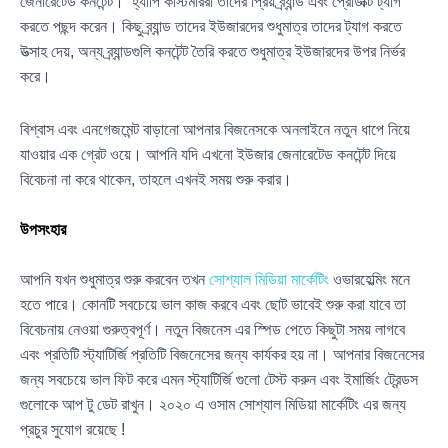
জেনারেটেড কনটেন্ট। হ্যাপি কাস্টমাররা তাদের প্রিয় ব্র্যান্ড এবং প্রোডাক্ট ট্যাগ
করতে পছন্দ করেন। কিছু ব্র্যান্ড তাদের ইউজারদের শুধুমাত্র তাদের ট্যাগ করতে
উত্সাহ দেয়, অন্য ব্র্যান্ডগুলি কনটেন্ট তৈরি করতে শুধুমাত্র ইউজারদের উপর নির্ভর
করে।
বিশ্বাস এবং এনগেজমেন্ট বাড়ানো আপনার বিজনেসকে অনলাইনে নতুন ধাপে নিয়ে
যাওয়ার এক গ্রেট ওয়ে। আপনি যদি এখনো ইউজার জেনারেটেড কনটেন্ট দিয়ে
বিবেচনা না করে থাকেন, তাহলে এখনই সময় শুরু করার।
উপসংহার
আপনি যখন শুধুমাত্র শুরু করবেন তখন
সোশ্যাল মিডিয়া মার্কেটিং
ওভারহেল্মিং মনে
হতে পারে। কোনটি সবচেয়ে ভাল কাজ করবে এবং ছোট ভাবেই শুরু করা যাবে তা
বিবেচনায় নেওয়া গুরুত্বপূর্ণ। নতুন বিজনেস এর স্পিড পেতে কিছুটা সময় লাগবে
এবং প্রতিটি স্ট্যাটির্জি প্রতিটি বিজনেসের জন্য কার্যকর হয় না। আপনার বিজনেসের
জন্য সবচেয়ে ভাল ফিট করে এমন স্ট্যাটির্জি গুলো টেস্ট করুন এবং ইমার্জিং ট্রেন্ডস
গুলোকে আপ টু ডেট রাখুন। ২০২০ এ ওসাম সোশ্যাল মিডিয়া মার্কেটিং এর জন্য
প্রচুর সুযোগ রয়েছে !