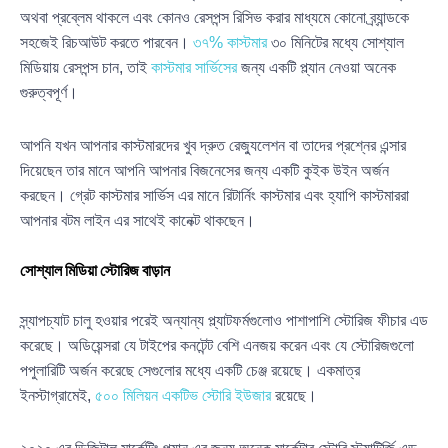
অথবা প্রব্লেম থাকলে এবং কোনও রেসপন্স রিসিভ করার মাধ্যমে কোনো ব্র্যান্ডকে
সহজেই রিচআউট করতে পারবেন।
৩৭% কাস্টমার
৩০ মিনিটের মধ্যে সোশ্যাল
মিডিয়ায় রেসপন্স চান, তাই
কাস্টমার সার্ভিসের
জন্য একটি প্ল্যান নেওয়া অনেক
গুরুত্বপূর্ণ।
আপনি যখন আপনার কাস্টমারদের খুব দ্রুত রেজ্যুলেশন বা তাদের প্রশ্নের এন্সার
দিয়েছেন তার মানে আপনি আপনার বিজনেসের জন্য একটি কুইক উইন অর্জন
করছেন। গ্রেট কাস্টমার সার্ভিস এর মানে রিটার্নিং কাস্টমার এবং হ্যাপি কাস্টমাররা
আপনার বটম লাইন এর সাথেই কানেক্ট থাকছেন।
সোশ্যাল মিডিয়া স্টোরিজ বাড়ান
স্ন্যাপচ্যাট চালু হওয়ার পরেই অন্যান্য প্ল্যাটফর্মগুলোও পাশাপাশি স্টোরিজ ফীচার এড
করেছে। অডিয়েন্সরা যে টাইপের কনটেন্ট বেশি এনজয় করেন এবং যে স্টোরিজগুলো
পপুলারিটি অর্জন করেছে সেগুলোর মধ্যে একটি চেঞ্জ রয়েছে। একমাত্র
ইনস্টাগ্রামেই,
৫০০ মিলিয়ন একটিভ স্টোরি ইউজার
রয়েছে।