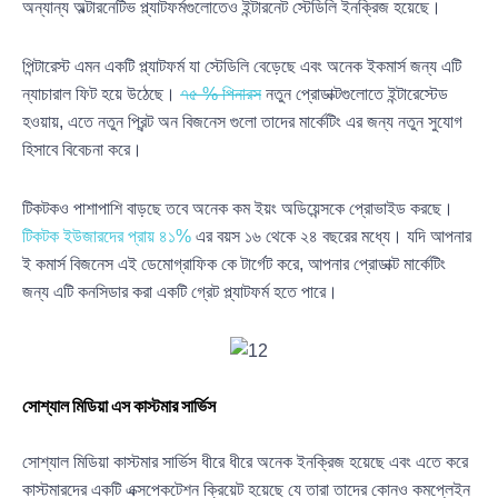
অন্যান্য অল্টারনেটিভ প্ল্যাটফর্মগুলোতেও ইন্টারনেট স্টেডিলি ইনক্রিজ হয়েছে।
পিন্টারেস্ট এমন একটি প্ল্যাটফর্ম যা স্টেডিলি বেড়েছে এবং অনেক ইকমার্স জন্য এটি
ন্যাচারাল ফিট হয়ে উঠেছে।
৭৫ % পিনারস
নতুন প্রোডাক্টগুলোতে ইন্টারেস্টেড
হওয়ায়, এতে নতুন প্রিন্ট অন বিজনেস গুলো তাদের মার্কেটিং এর জন্য নতুন সুযোগ
হিসাবে বিবেচনা করে।
টিকটকও পাশাপাশি বাড়ছে তবে অনেক কম ইয়ং অডিয়েন্সকে প্রোভাইড করছে।
টিকটক ইউজারদের প্রায় ৪১%
এর বয়স ১৬ থেকে ২৪ বছরের মধ্যে। যদি আপনার
ই কমার্স বিজনেস এই ডেমোগ্রাফিক কে টার্গেট করে, আপনার প্রোডাক্ট মার্কেটিং
জন্য এটি কনসিডার করা একটি গ্রেট প্ল্যাটফর্ম হতে পারে।
সোশ্যাল মিডিয়া এস কাস্টমার সার্ভিস
সোশ্যাল মিডিয়া কাস্টমার সার্ভিস ধীরে ধীরে অনেক ইনক্রিজ হয়েছে এবং এতে করে
কাস্টমারদের একটি এক্সপেকটেশন ক্রিয়েট হয়েছে যে তারা তাদের কোনও কমপ্লেইন