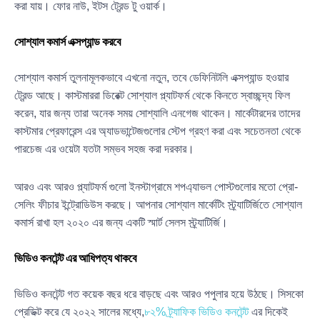
করা যায়। ফোর নাউ, ইটস ট্রেন্ড টু ওয়ার্ক।
সোশ্যাল কমার্স এক্সপ্যান্ড করবে
সোশ্যাল কমার্স তুলনামূলকভাবে এখনো নতুন, তবে ডেফিনিটলি এক্সপ্যান্ড হওয়ার
ট্রেন্ড আছে। কাস্টমাররা ডিরেক্ট সোশ্যাল প্ল্যাটফর্ম থেকে কিনতে স্বাচ্ছন্দ্য ফিল
করেন, যার জন্য তারা অনেক সময় সোশ্যালি এনগেজ থাকেন। মার্কেটারদের তাদের
কাস্টমার প্রেফারেন্স এর অ্যাডভান্টেজগুলোর স্টেপ গ্রহণ করা এবং সচেতনতা থেকে
পারচেজ এর ওয়েটা যতটা সম্ভব সহজ করা দরকার।
আরও এবং আরও প্ল্যাটফর্ম গুলো ইনস্টাগ্রামে শপএ্যাভল পোস্টগুলোর মতো প্রো-
সেলিং ফীচার ইন্ট্রোডিউস করছে। আপনার সোশ্যাল মার্কেটিং স্ট্র্যাটির্জিতে সোশ্যাল
কমার্স রাখা হল ২০২০ এর জন্য একটি স্মার্ট সেলস স্ট্র্যাটির্জি।
ভিডিও কনটেন্ট এর আধিপত্য থাকবে
ভিডিও কনটেন্ট গত কয়েক বছর ধরে বাড়ছে এবং আরও পপুলার হয়ে উঠছে। সিসকো
প্রেডিক্ট করে যে ২০২২ সালের মধ্যে,
৮২% ট্র্যাফিক ভিডিও কনটেন্ট
এর দিকেই