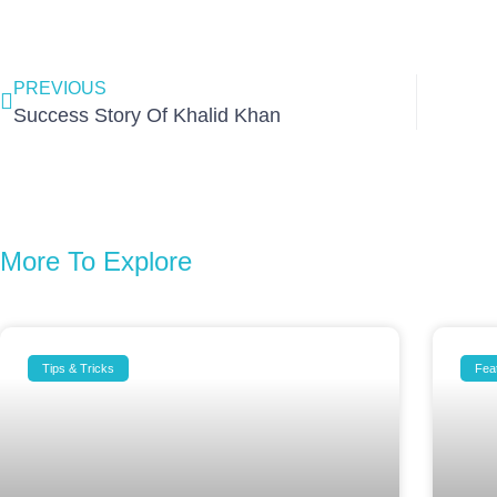
Prev
PREVIOUS
Success Story Of Khalid Khan
More To Explore
Tips & Tricks
Fea