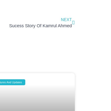
Next
NEXT
Sucess Story Of Kamrul Ahmed
tures And Updates