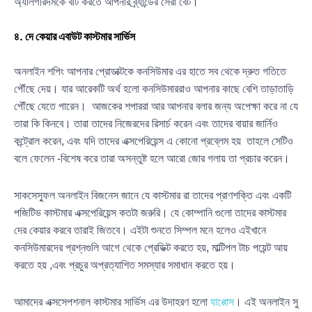
অ্যালগরিদমকে বীট করতে আপনার ব্র্যান্ডের সেরা বেট।
৪. দে কেয়ার এবাউট কাস্টমার সার্ভিস
অনলাইন শপিং আপনার প্রোডাক্টকে কনসিউমার এর হাতে সব থেকে দ্রুত গতিতে
পৌঁছে দেয়। যার আরেকটি অর্থ হলো কনসিউমাররাও আপনার কাছে বেশি তাড়াতাড়ি
পৌঁছে যেতে পারেন। আজকের শপাররা আর আপনার বলার জন্য অপেক্ষা করে না যে
তারা কি কিনবে। তারা তাদের নিজেরদের রিসার্চ করেন এবং তাদের বায়ার জার্নিও
কন্ট্রোল করেন, এবং যদি তাদের এক্সপেরিয়েন্স এ কোনো প্রব্লেম হয় তাহলে সেটিও
বলে ফেলেন -বিশেষ করে তারা অসন্তুষ্ট হলে আরো জোর গলায় তা প্রচার করেন।
সাকসেস্ফুল অনলাইন বিজনেস জানে যে কাস্টমার রা তাদের প্রাণশক্তি এবং একটি
পজিটিভ কাস্টমার এক্সপেরিয়েন্স কতটা জরুরি। যে কোম্পানি গুলো তাদের কাস্টমার
দের কেয়ার করবে তারাই জিতবে। এইটা শুনতে সিম্পল মনে হলেও এইখানে
কনসিউমারদের প্রশ্নগুলি আগে থেকে প্রেডিক্ট করতে হয়, মাল্টিপল টাচ পয়েন্ট আয়
করতে হয় ,এবং প্রচুর অপ্রত্যাশিত সমস্যার সমাধান করতে হয়।
আমাদের এক্সসেপশনাল কাস্টমার সার্ভিস এর উদাহরণ হলো
যাপ্পোস
। এই অনলাইন সু