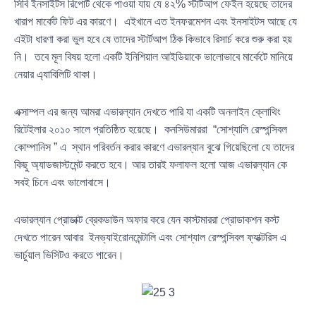
সিবি ইনসাইটস রিপোর্ট থেকে পাওয়া যায় যে ৪২% স্টার্টআপ ফেইল হয়েছে তাদের
খারাপ মার্কেট ফিট এর কারণে। এইখানে এত ইনফরমেশন এবং ইনসাইটস আছে যে
এইটা ধারণা করা ভুল হবে যে তাদের স্টার্টআপ ঠিক কিভাবে রিসার্চ করে শুরু করা হয়
নি। তবে মূল বিষয় হলো একটি ইনিশিয়াল আইডিয়াকে ভালোভাবে মার্কেটে মানিয়ে
নেয়ার এ্যাবিলিটি থাকা।
এক্সাম্পল এর জন্য আমরা এভারল্যান দেখতে পারি যা একটি অনলাইন ক্লোথিং
রিটেইলার ২০১০ সালে প্রতিষ্ঠিত হয়েছে। কনসিউমাররা “সোশ্যালি রেস্পন্সিবল
কোম্পানিস ” এ স্থান পরিবর্তন করার কারণে এভারল্যান বুঝে গিয়েছিলো যে তাদের
কিছু অ্যাডজাস্টমেন্ট করতে হবে। আর তারই ফলাফল হলো আজ এভারল্যান কে
সবই চিনে এবং ভালোবাসে।
এভারল্যান প্রোডাক্ট ব্রেকডাউন অফার করে যেন কাস্টমাররা প্রোডাকশন কস্ট
দেখতে পারেন আবার ইনভ্যাইরোনমেন্টালি এবং সোশ্যাল রেস্পন্সিবল ফ্যাক্টরিস এ
ভার্চুয়াল ভিসিটও করতে পারেন।