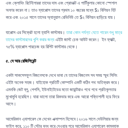
এবং ক্লোথিং রিটেইলাররা তাদের দাম এবং প্রোডাক্ট এ পার্টিকুলার কোনো স্পেশাল
অফার করেন না। তাও য্যাপ্পোস তাদের প্রথম ১০ বছরের মধ্যে $১ বিলিয়ন হিট
করে এবং ২০১৫ সালে তাদের অ্যানুয়াল রেভিনিউ তে $২ বিলিয়ন ছাড়িয়ে যায়।
যাপ্পোস এর সিক্রেট হলো হ্যাপি কাস্টমার।
তারা কোন পর্যন্ত যেতে পারেন শুধু মাত্র
তাদের কাস্টমারদের খুশি করার জন্য
এইটা জাস্ট চেক আউট করেন। ইন ফ্যাক্ট,
৭৫% য্যাপ্পোস পারচেজ হয় রিপিট কাস্টমার থেকে।
৫. দে আর রেজিলিয়েন্ট
একটা সাকসেসফুল বিজনেসকে দেখে ভাবা যে তাদের বিজনেস সব সময় স্মুথ সিলিং
এইটা অনেক সহজ। যাইহোক প্রতিটি কোম্পানি একটি কঠিন পথ অতিক্রম করে।
এমনকি জেট ব্লু, পেপসি, ইউনাইটেডের মতো জায়ান্টরাও পথে পথে প্রতিকূলতার
মুখোমুখি হয়েছিল। যারা ভালো তারা রিকভার করে এবং আরো শক্তিশালী হয়ে ফিরে
আসে।
আমেরিকান এ্যাপারেল কে দেখেন এক্সাম্পল হিসেবে।২০১৬ সালে দেউলিয়ার জন্য
ফাইল করে, ১১০ টি স্টোর বন্ধ করে দেওয়ার পরে আমেরিকান এ্যাপারেল কামব্যাক