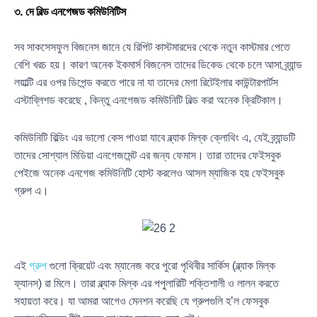
৩. দে বিল্ড এনগেজড কমিউনিটিস
সব সাকসেসফুল বিজনেস জানে যে রিপিট কাস্টমারদের থেকে নতুন কাস্টমার পেতে
বেশি খরচ হয়। কারণ অনেক ইকমার্স বিজনেস তাদের ডিকেড থেকে চলে আসা ব্র্যান্ড
লয়াল্টি এর ওপর ডিপেন্ড করতে পারে না যা তাদের মেগা রিটেইলার কাউন্টারপার্টস
এস্টাব্লিশড করেছে , কিন্তু এনগেজড কমিউনিটি বিল্ড করা অনেক ক্রিটিকাল।
কমিউনিটি বিল্ডিং এর ভালো কেস পাওয়া যাবে ব্ল্যাক মিল্ক ক্লোথিং এ, যেই ব্র্যান্ডটি
তাদের সোশ্যাল মিডিয়া এনগেজমেন্ট এর জন্য ফেমাস। তারা তাদের ফেইসবুক
পেইজে অনেক এনগেজ কমিউনিটি হোস্ট করলেও আসল ম্যাজিক হয় ফেইসবুক
গ্রুপ এ।
এই
গ্রুপ
গুলো ক্রিয়েট এবং ম্যানেজ করে পুরো পৃথিবীর সার্কিস (ব্ল্যাক মিল্ক
ফ্যানস) রা মিলে। তারা ব্ল্যাক মিল্ক এর পপুলারিটি শক্তিশালী ও লালন করতে
সহায়তা করে। যা আমরা আগেও মেনশন করেছি যে গ্রুপগুলি হ’ল ফেসবুক