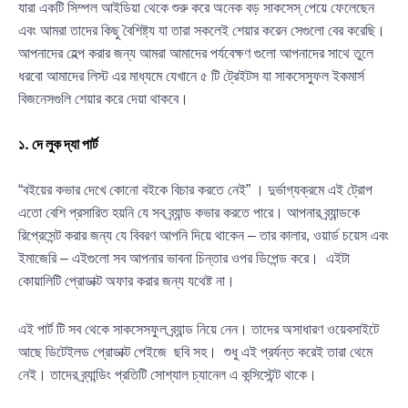
যারা একটি সিম্পল আইডিয়া থেকে শুরু করে অনেক বড় সাকসেস্ পেয়ে ফেলেছেন
এবং আমরা তাদের কিছু বৈশিষ্ট্য যা তারা সকলেই শেয়ার করেন সেগুলো বের করেছি।
আপনাদের হেল্প করার জন্য আমরা আমাদের পর্যবেক্ষণ গুলো আপনাদের সাথে তুলে
ধরবো আমাদের লিস্ট এর মাধ্যমে যেখানে ৫ টি ট্রেইটস যা সাকসেস্ফুল ইকমার্স
বিজনেসগুলি শেয়ার করে দেয়া থাকবে।
১. দে লুক দ্যা পার্ট
“বইয়ের কভার দেখে কোনো বইকে বিচার করতে নেই” । দুর্ভাগ্যক্রমে এই ট্রোপ
এতো বেশি প্রসারিত হয়নি যে সব ব্র্যান্ড কভার করতে পারে। আপনার ব্র্যান্ডকে
রিপ্রেসেন্ট করার জন্য যে বিবরণ আপনি দিয়ে থাকেন – তার কালার, ওয়ার্ড চয়েস এবং
ইমাজেরি – এইগুলো সব আপনার ভাবনা চিন্তার ওপর ডিপেন্ড করে। এইটা
কোয়ালিটি প্রোডাক্ট অফার করার জন্য যথেষ্ট না।
এই পার্ট টি সব থেকে সাকসেসফুল ব্র্যান্ড নিয়ে নেন। তাদের অসাধারণ ওয়েবসাইটে
আছে ডিটেইলড প্রোডাক্ট পেইজে ছবি সহ। শুধু এই প্রর্যন্ত করেই তারা থেমে
নেই। তাদের ব্র্যান্ডিং প্রতিটি সোশ্যাল চ্যানেল এ কন্সিস্টেন্ট থাকে।