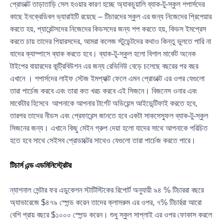
প্রোডাক্ট তাড়াতাড়ি সেল হওয়ার কারণ হচ্ছে অ্যাকচুয়ালি ব্যাক-টু-স্কুল শপার্সদের
কাছে ইনক্রেডিবল ভ্যারাইটি রয়েছে – টিচারদের স্কুল এর জন্য নিজেদের প্রিপেয়ার
করতে হয়, প্যারেন্টসদের নিজেদের কিডসদের জন্য শপ করতে হয়, কিডস ইমপ্রেস
করতে চায় তাদের পিয়ারসদের, আমরা কলেজ স্টুডেন্টদের কথাও কিন্তু ভুলতে পারি না
যাদের ক্যাম্পাসে ব্যাক করতে হবে। ব্যাক-টু-স্কুল হলো বিশাল মার্কেট অনেক
টাইপের বায়ারদের কন্ট্রিবিউশন এর জন্য রেভিনিউ বেড়ে চলেছে বছরের পর বছর
এখানে । শপার্সদের লাইফ স্টেজ ইমপ্যাক্ট ফেলে এমন প্রোডাক্ট এর ওপর যেগুলো
তারা পার্চেজ করবে এবং তারা কত খরচ করবে এই সিজনে। বিজনেস ওনার এবং
মার্কেটার হিসেবে আপনাকে আপনার টার্গেট অডিয়েন্স আইডেন্টিফাই করতে হবে,
তারপর তাদের নীডস এবং প্রেফারেন্স জানতে হবে একটা সাকসেস্ফুল ব্যাক-টু-স্কুল
সিজনের জন্য। এখানে কিছু মেইন গ্রুপ দেয়া হলো যাদের সাথে আপনাকে পরিচিত
হতে হবে সাথে সেইসব প্রোডাক্টের সাথেও যেগুলো তারা পার্চেজ করতে পারে।
টিচার্স এন্ড এডমিনিস্ট্রেটর
ন্যাশনাল সেন্টার ফর এডুকেশন স্টাটিস্টিকের রিপোর্ট অনুযায়ী ৯৪ % টিচাররা বছরে
অ্যাভারেজে $৪৭৯ স্পেন্ড করেন তাদের ক্লাসরুম এর ওপর, ৭% টিচার্ররা আরো
বেশি প্রায় বছরে $১০০০ স্পেন্ড করেন। শুধু স্কুল সাপ্লাই এর ওপর ফোকাস করলে