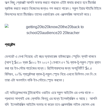
অল্প কিছু প্রোডাক্ট আপনি অফার করতে পারবেন এইটা মাথায় রাখতে হবে টিচার্ররা
ব্রাউজ করতে করতে নিজেদের জন্যও শপ করতে পারেন। স্কুল ইয়ার স্টার্টের টাইমে
কিডসদের মতো টিচার্ররাও তাদের ওয়ার্ডরোব এবং এক্সেসরিজ আপডেট করে।
প্যারেন্টস
ডেলয়েট এ দেখা গিয়েছে এই বছর অ্যাভারেজ হাউজহোল্ড স্পেন্ডিং ফ্লাট থাকবে
(আপ টু $৫১০ ফ্রম $৫০১ ইন ২০১৭ ) যেখানে ৫৭ % ব্যাক-টু-স্কুল স্পেন্ড প্ল্যান
করা হয় ইন-স্টোর পার্চেজের মধ্যে। রিটেইলারসদের জন্য অপর্চুনিটি? $৫.৫
বিলিয়ন, ২০% প্যারেন্টসরা ব্যাক-টু-স্কুল স্পেন্ড নিয়ে এখনো ডিসিশন নেন নি যে
তারা এটা অনলাইন নাকি ইন-স্টোরে স্পেন্ড করবেন।
এই অডিয়েন্সগুলোর ইন্টারেস্টেড ওয়াইড এরে স্কুল আইটেম এর ওপর থাকে –
প্রধানত সাপ্লাই এবং ক্লোথিং কিন্তু এর মধ্যে ইলেকট্রনিক্স ও আছে। আপনি
যদি ইলেকট্রনিক্স আইটেম অফার না করেন তবে এক্সেসরিজ লাইক কেসেস এবং