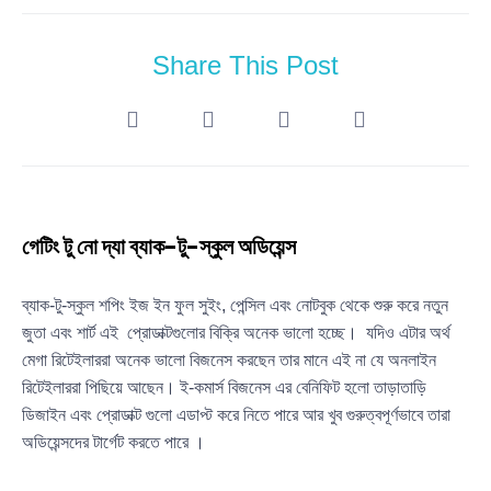
Share This Post
গেটিং টু নো দ্যা ব্যাক-টু-স্কুল অডিয়েন্স
ব্যাক-টু-স্কুল শপিং ইজ ইন ফুল সুইং, পেন্সিল এবং নোটবুক থেকে শুরু করে নতুন
জুতা এবং শার্ট এই প্রোডাক্টগুলোর বিক্রি অনেক ভালো হচ্ছে। যদিও এটার অর্থ
মেগা রিটেইলাররা অনেক ভালো বিজনেস করছেন তার মানে এই না যে অনলাইন
রিটেইলাররা পিছিয়ে আছেন। ই-কমার্স বিজনেস এর বেনিফিট হলো তাড়াতাড়ি
ডিজাইন এবং প্রোডাক্ট গুলো এডাপ্ট করে নিতে পারে আর খুব গুরুত্বপূর্ণভাবে তারা
অডিয়েন্সদের টার্গেট করতে পারে ।