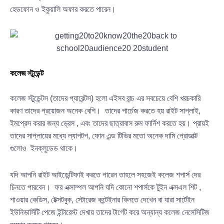
হেডফোন ও ইকুয়ালি অফার করতে পারেন।
কলেজ স্টুডেন্ট
কলেজ স্টুডেন্টস (তাদের প্যারেন্টস) হলো এইসব বান্চ এর সবচেয়ে বেশি খরচকারি
কারণ তাদের প্রয়োজন অনেক বেশি। তাদের পার্চেজ করতে হয় রাইট সাপ্লাই,
ইমপ্রেস করার জন্য ড্রেস , এবং তাদের ছাত্রাবাস রুম ফার্নিশ করতে হয়। প্রায়ই
তাদের সাপ্লায়ের মধ্যে ল্যাপটপ, ফোন এন্ড টিভির মতো অনেক দামি প্রোডাক্ট
গুলোও ইনক্লুডেড থাকে।
যদি আপনি রাইট আইডেন্টিফাই করতে পারেন তাহলে সহজেই কলেজ শপার্স দের
চিনতে পারবেন। ফর এক্সাম্পল আপনি যদি কোনো শপার্সকে টুইন এক্সএল শিট ,
শাওয়ার কেডিস, টেক্সটবুক, স্টোরেজ কন্টেইনার কিনতে দেখেন বা যারা সার্টেইন
ইউনিভার্সিটি পেজে ইন্টারেস্ট দেখায় তাদের টার্গেট করে অন্যান্য কলেজ নেসেসিটিজ